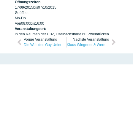
Öffnungszeiten:
17/09/2015
bis
07/10/2015
Geöffnet
Mo-Do
Von
08:00
bis
16:00
Veranstaltungsort:
in den Räumen der UBZ, Oselbachstraße 60, Zweibrücken
Vorige Veranstaltung
Nächste Veranstaltung
Die Welt des Guy Untereiner
Klaus Wingerter & Werner Gräßer
KUNSTVEREIN ZWEIBRÜCKEN
Treffpunkt Kunst und Kultur
Seit 1981
Home
Über uns
Veranstaltungen
Publikationen
Galerie
Mitgliedschaft