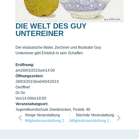
DIE WELT DES GUY
UNTEREINER
Der elsässische Maler, Zeichner und Illustrator Guy
Untereiner gibt Einblick in sein Schaffen.
Eröffnung:
am
28/03/2015
um
14:00
Öffnungszeiten:
28/03/2015
bis
04/04/2015
Geöffnet
Di-So
Von
14:00
bis
18:00
Veranstaltungsort:
Jugendkunstschule Zweibrücken, Poststr. 40
Vorige Veranstaltung
Nächste Veranstaltung
Mitgliederausstellung 2014
Mitgliederausstellung 2015