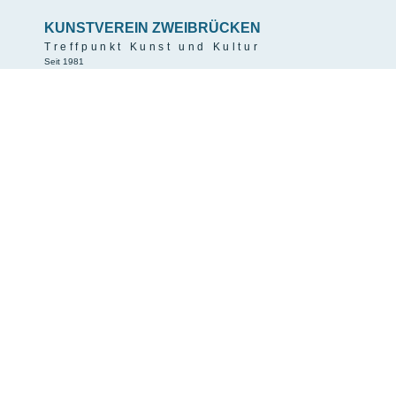
KUNSTVEREIN ZWEIBRÜCKEN
Treffpunkt Kunst und Kultur
Seit 1981
Home
Über uns
Veranstaltungen
Publikationen
Galerie
Mitgliedschaft
Links
Impressum
Datenschutz
Social Media:
© 2026 Kunstverein Zweibrücken
login