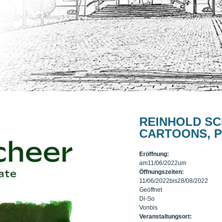
REINHOLD SC
CARTOONS, 
Eröffnung:
am
11/06/2022
um
Öffnungszeiten:
11/06/2022
bis
28/08/2022
Geöffnet
Di-So
Von
bis
Veranstaltungsort: