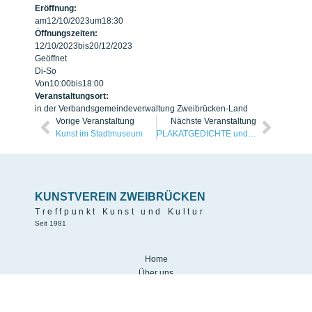
Eröffnung:
am
12/10/2023
um
18:30
Öffnungszeiten:
12/10/2023
bis
20/12/2023
Geöffnet
Di-So
Von
10:00
bis
18:00
Veranstaltungsort:
in der Verbandsgemeindeverwaltung Zweibrücken-Land
Vorige Veranstaltung
Nächste Veranstaltung
Kunst im Stadtmuseum
PLAKATGEDICHTE und KÜNSTLERBÜCHER
KUNSTVEREIN ZWEIBRÜCKEN
Treffpunkt Kunst und Kultur
Seit 1981
Home
Über uns
Veranstaltungen
Publikationen