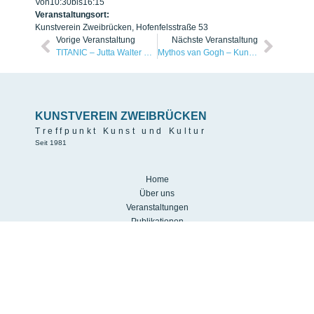
Von
10:30
bis
16:15
Veranstaltungsort:
Kunstverein Zweibrücken, Hofenfelsstraße 53
Vorige Veranstaltung
Nächste Veranstaltung
TITANIC – Jutta Walter & Christa Witte
Mythos van Gogh – Kunstfahrt
KUNSTVEREIN ZWEIBRÜCKEN
Treffpunkt Kunst und Kultur
Seit 1981
Home
Über uns
Veranstaltungen
Publikationen
Galerie
Mitgliedschaft
Links
Impressum
Datenschutz