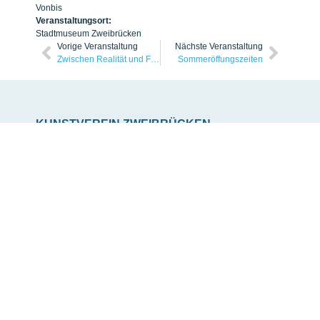
Von
bis
Veranstaltungsort:
Stadtmuseum Zweibrücken
Vorige Veranstaltung
Nächste Veranstaltung
Zwischen Realität und Fiktion. KI, Design und Marke
Sommeröffungszeiten
KUNSTVEREIN ZWEIBRÜCKEN
Treffpunkt Kunst und Kultur
Seit 1981
Home
Über uns
Veranstaltungen
Publikationen
Galerie
Mitgliedschaft
Links
Impressum
Datenschutz